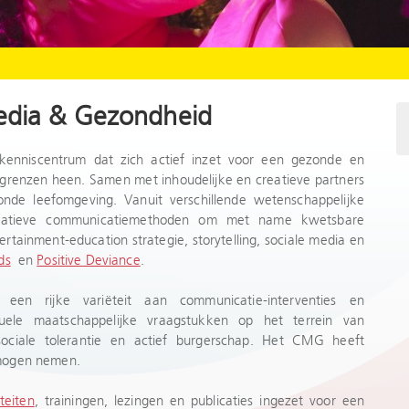
edia & Gezondheid
nniscentrum dat zich actief inzet voor een gezonde en
grenzen heen. Samen met inhoudelijke en creatieve partners
de leefomgeving. Vanuit verschillende wetenschappelijke
vatieve communicatiemethoden om met name kwetsbare
rtainment-education strategie, storytelling, sociale media en
ds
en
Positive Deviance
.
en rijke variëteit aan communicatie-interventies en
tuele maatschappelijke vraagstukken op het terrein van
sociale tolerantie en actief burgerschap. Het CMG heeft
mogen nemen.
teiten
, trainingen, lezingen en publicaties ingezet voor een