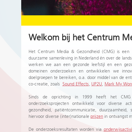
Welkom bij het Centrum M
Het Centrum Media & Gezondheid (CMG) is een ke
duurzame samenleving in Nederland én over de lands
werken we aan een gezonde leefstijl en een gezon
domeinen onderzoeken en ontwikkelen we inno
doelgroepen te bereiken, o.a. door middel van de ente
co-creatie, zoals
Sound Effects
,
UP2U
,
Mark My Wor
Sinds de oprichting in 1999 heeft het CMG e
onderzoeksprojecten ontwikkeld voor diverse ac
gezondheid, patiëntcommunicatie, duurzaamheid, 
hiervoor diverse (inter)nationale
prijzen
in ontvangst 
De onderzoeksresultaten worden via
onderwijsactivi