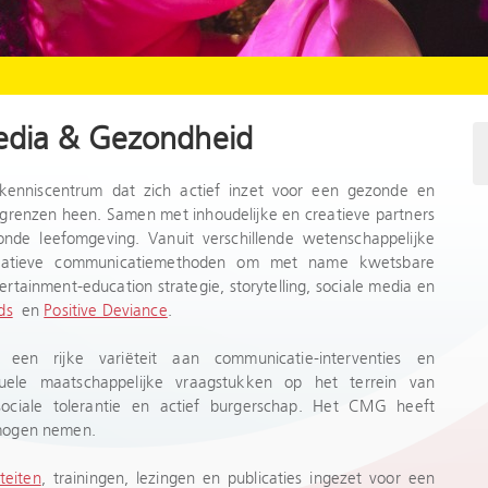
edia & Gezondheid
nniscentrum dat zich actief inzet voor een gezonde en
grenzen heen. Samen met inhoudelijke en creatieve partners
de leefomgeving. Vanuit verschillende wetenschappelijke
vatieve communicatiemethoden om met name kwetsbare
rtainment-education strategie, storytelling, sociale media en
ds
en
Positive Deviance
.
en rijke variëteit aan communicatie-interventies en
tuele maatschappelijke vraagstukken op het terrein van
sociale tolerantie en actief burgerschap. Het CMG heeft
mogen nemen.
teiten
, trainingen, lezingen en publicaties ingezet voor een